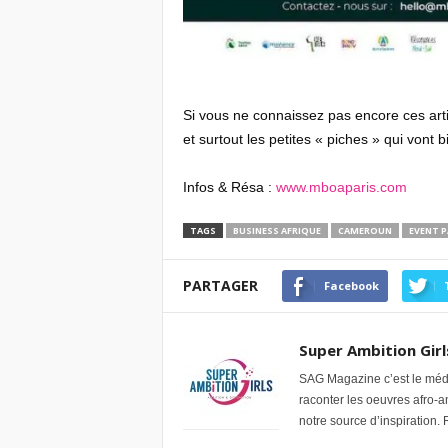
Si vous ne connaissez pas encore ces artis
et surtout les petites « piches » qui vont b
Infos & Résa :
www.mboaparis.com
TAGS
BUSINESS AFRIQUE
CAMEROUN
EVENT P
PARTAGER
Facebook
Super Ambition Girl
SAG Magazine c’est le médi
raconter les oeuvres afro-
notre source d’inspiration. 