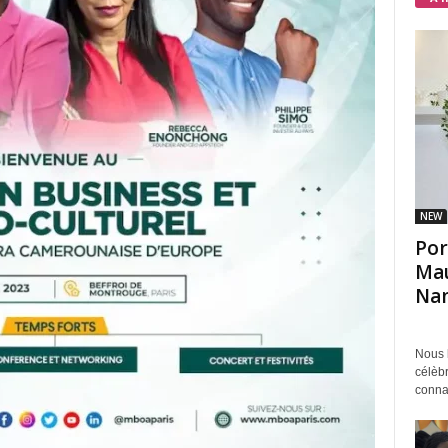
NEW
Por
Mau
Na
Chim
Nous l
célèb
conna