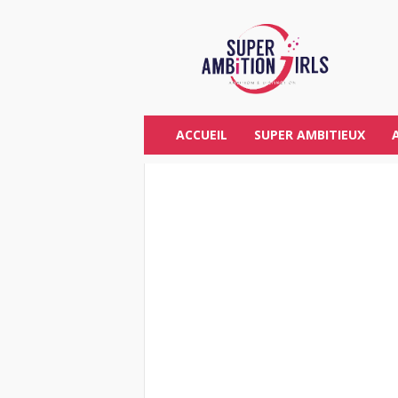
S
U
P
E
R
A
M
ACCUEIL
SUPER AMBITIEUX
B
I
T
I
O
N
G
I
R
L
S