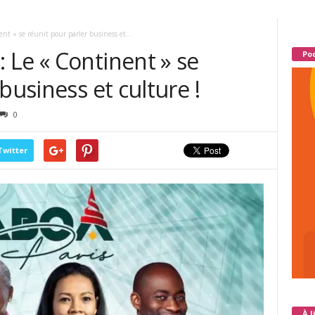
t » se réunit pour parler business et...
 Le « Continent » se
Pod
business et culture !
0
Twitter
À l