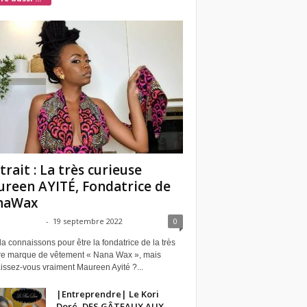
trait : La très curieuse
reen AYITÉ, Fondatrice de
naWax
eneLaurell
-
19 septembre 2022
0
a connaissons pour être la fondatrice de la très
re marque de vêtement « Nana Wax », mais
issez-vous vraiment Maureen Ayité ?...
|Entreprendre| Le Kori
Doré, DES GÂTEAUX AUX