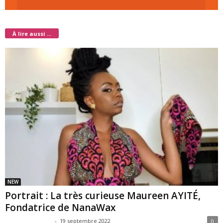
À lire aussi ...
NEW
Portrait : La très curieuse Maureen AYITÉ,
Fondatrice de NanaWax
ChimeneLaurell
-
19 septembre 2022
0