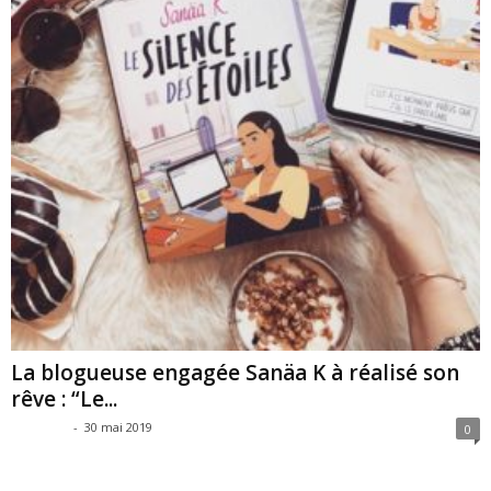
La blogueuse engagée Sanäa K à réalisé son
rêve : “Le...
SAG SAG
-
30 mai 2019
0