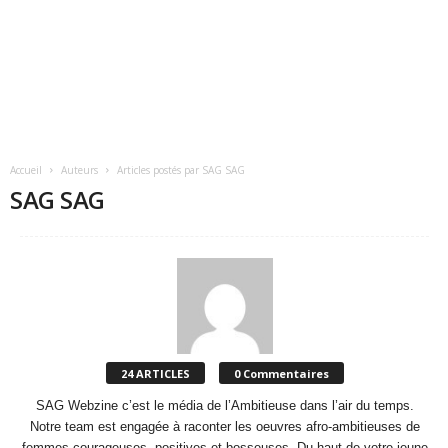
Accueil
Auteurs
Articles postés par SAG SAG
SAG SAG
24 ARTICLES
0 Commentaires
SAG Webzine c’est le média de l’Ambitieuse dans l’air du temps.
Notre team est engagée à raconter les oeuvres afro-ambitieuses de
femmes courageuses, positives et bosseuses. Du haut de votre jeune